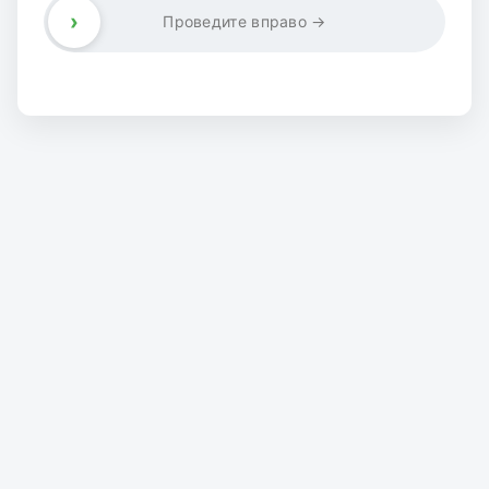
›
Проведите вправо →