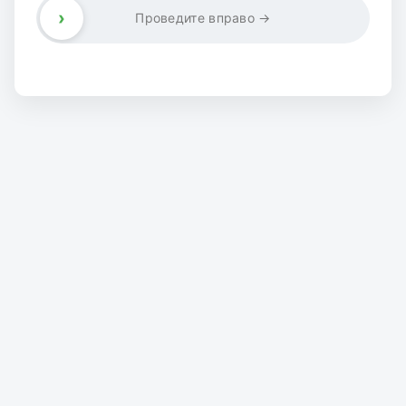
›
Проведите вправо →