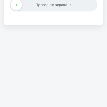
›
Проведите вправо →