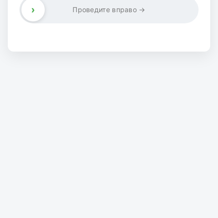
›
Проведите вправо →