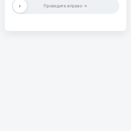
›
Проведите вправо →