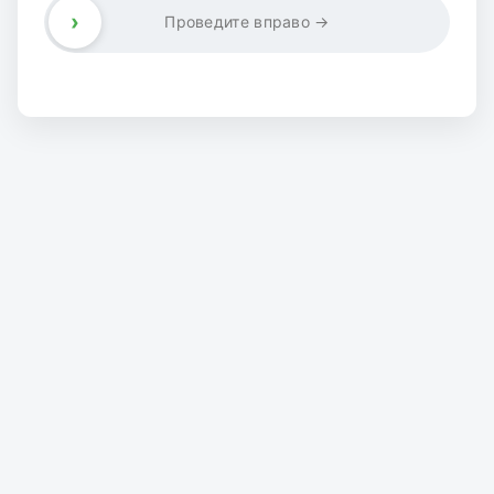
›
Проведите вправо →