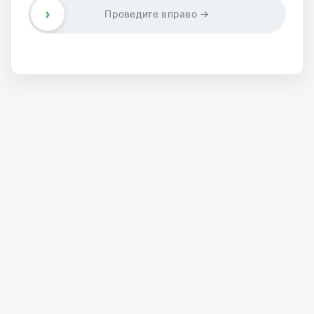
›
Проведите вправо →