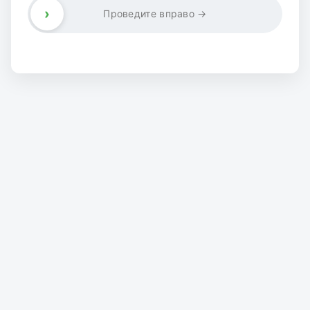
›
Проведите вправо →