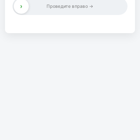
›
Проведите вправо →