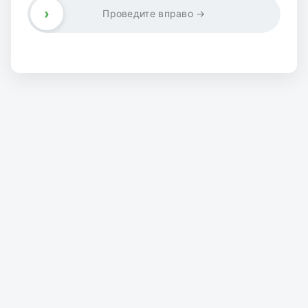
›
Проведите вправо →