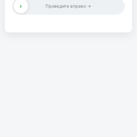
›
Проведите вправо →