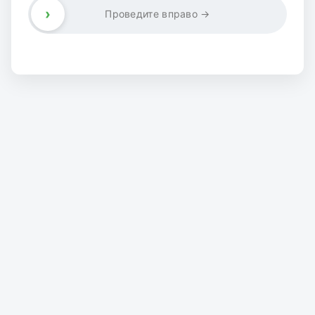
›
Проведите вправо →