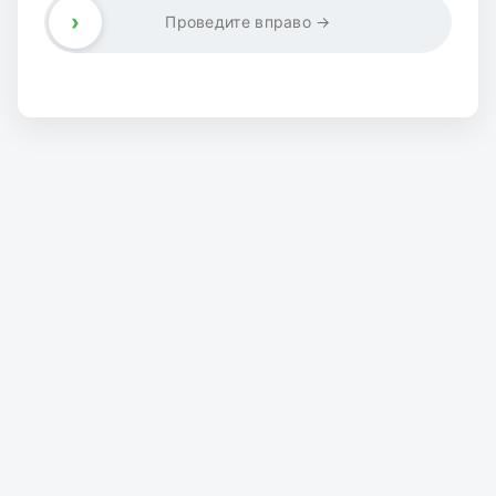
›
Проведите вправо →