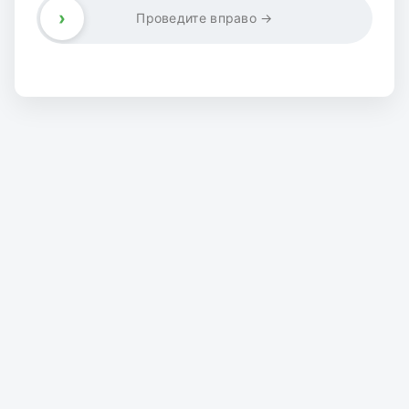
›
Проведите вправо →