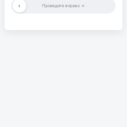
›
Проведите вправо →