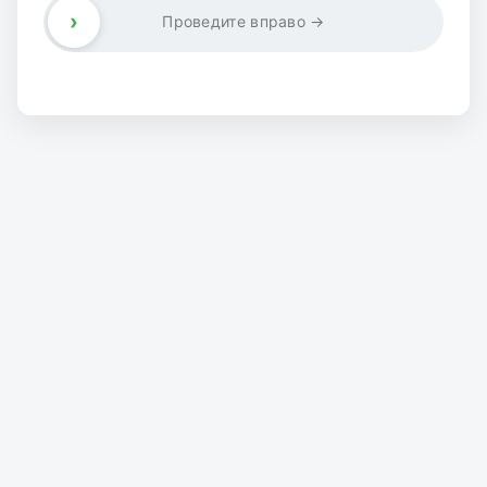
›
Проведите вправо →