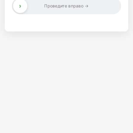
›
Проведите вправо →