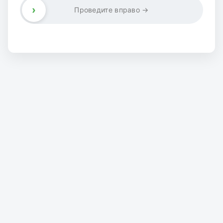
›
Проведите вправо →