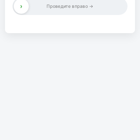
›
Проведите вправо →