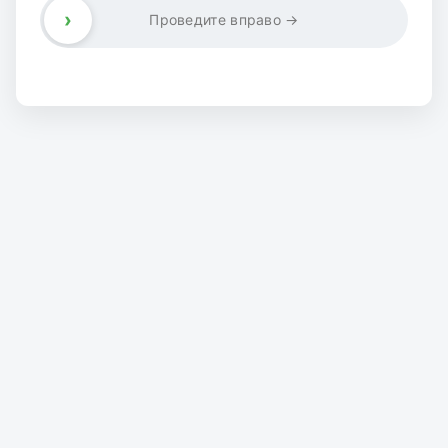
›
Проведите вправо →