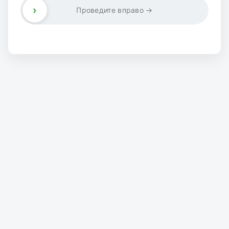
›
Проведите вправо →