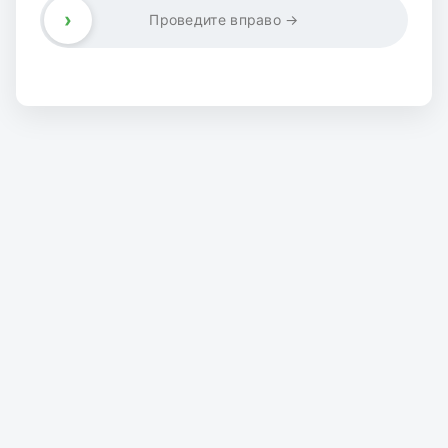
›
Проведите вправо →