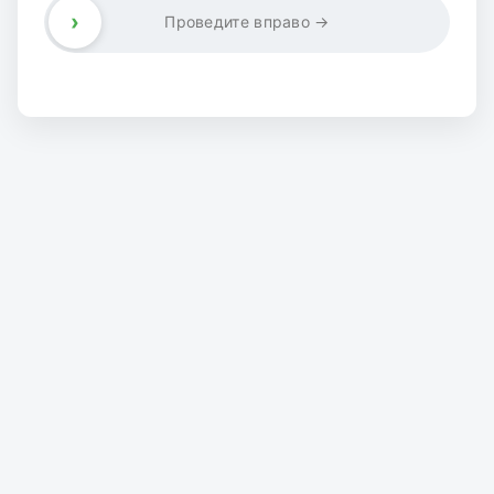
›
Проведите вправо →