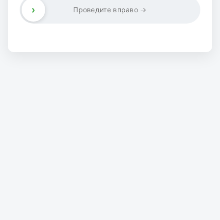
›
Проведите вправо →