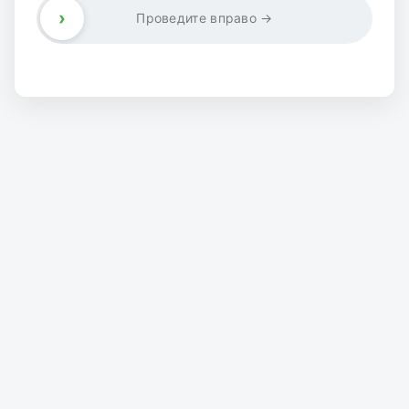
›
Проведите вправо →