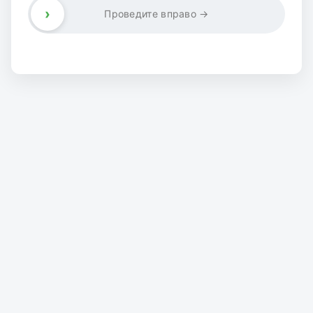
›
Проведите вправо →