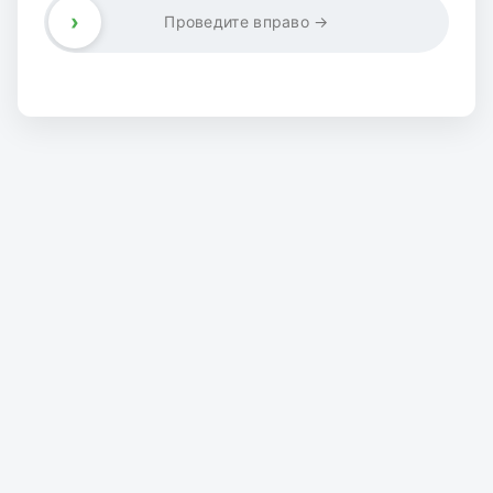
›
Проведите вправо →