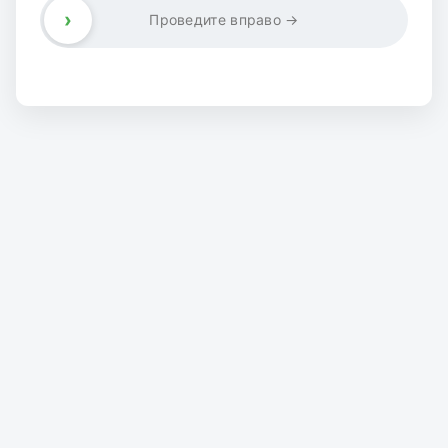
›
Проведите вправо →