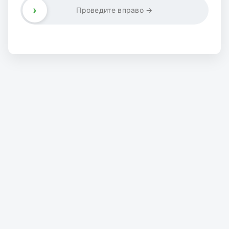
›
Проведите вправо →