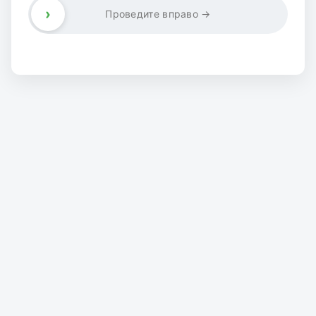
›
Проведите вправо →