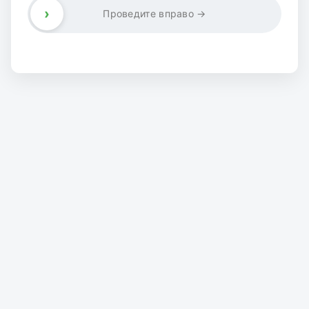
›
Проведите вправо →