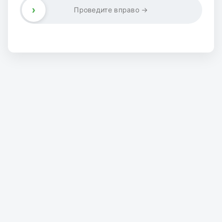
›
Проведите вправо →