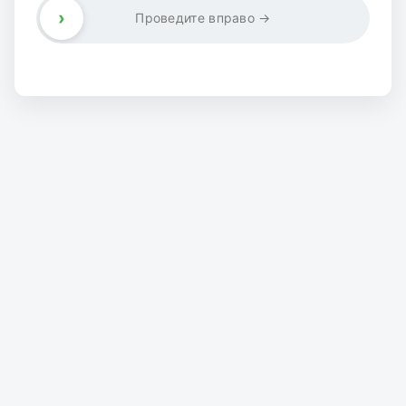
›
Проведите вправо →