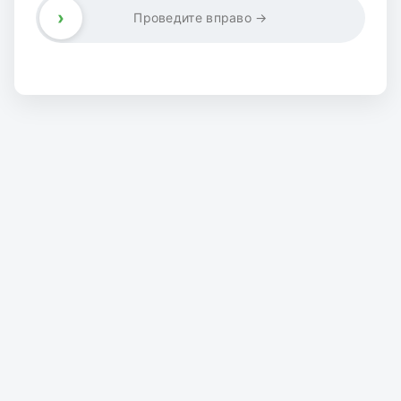
›
Проведите вправо →