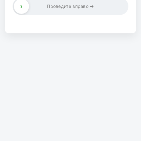
›
Проведите вправо →