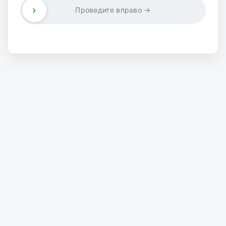
›
Проведите вправо →