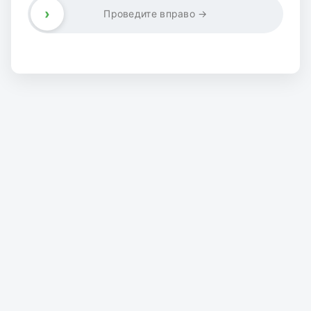
›
Проведите вправо →