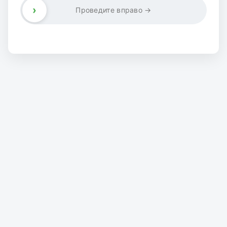
›
Проведите вправо →