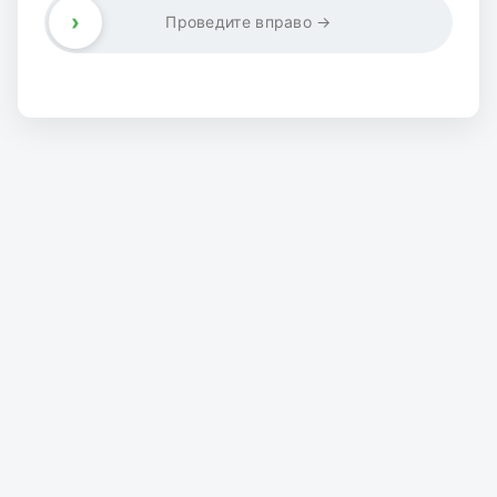
›
Проведите вправо →