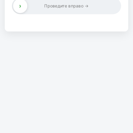
›
Проведите вправо →