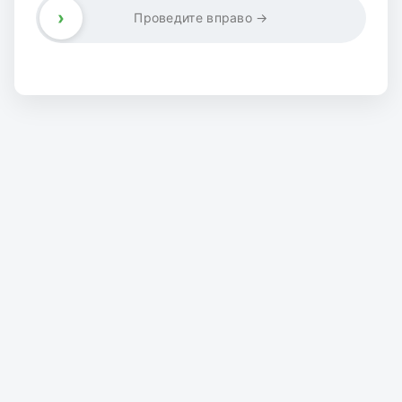
›
Проведите вправо →