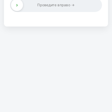
›
Проведите вправо →