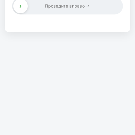
›
Проведите вправо →