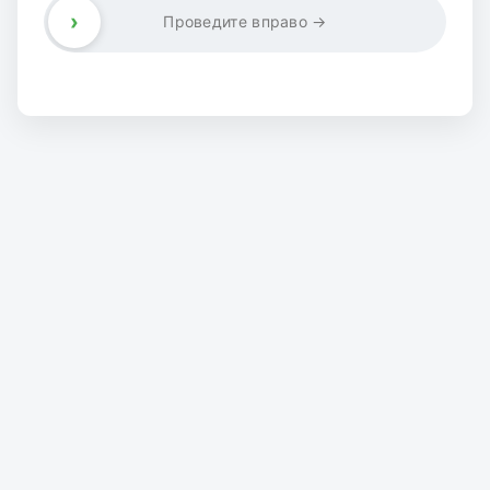
›
Проведите вправо →