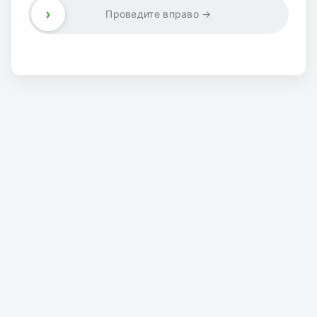
›
Проведите вправо →