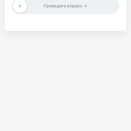
›
Проведите вправо →