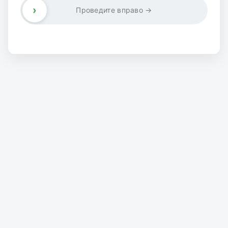
›
Проведите вправо →